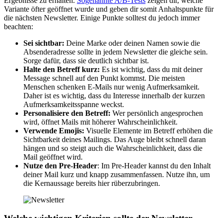
Ergebnisse zu erhalten.
Sogenannte A/B-Tests
zeigen dir, welche
Variante öfter geöffnet wurde und geben dir somit Anhaltspunkte für
die nächsten Newsletter. Einige Punkte solltest du jedoch immer
beachten:
Sei sichtbar:
Deine Marke oder deinen Namen sowie die
Absenderadresse sollte in jedem Newsletter die gleiche sein.
Sorge dafür, dass sie deutlich sichtbar ist.
Halte den Betreff kurz:
Es ist wichtig, dass du mit deiner
Message schnell auf den Punkt kommst. Die meisten
Menschen schenken E-Mails nur wenig Aufmerksamkeit.
Daher ist es wichtig, dass du Interesse innerhalb der kurzen
Aufmerksamkeitsspanne weckst.
Personalisiere den Betreff:
Wer persönlich angesprochen
wird, öffnet Mails mit höherer Wahrscheinlichkeit.
Verwende Emojis:
Visuelle Elemente im Betreff erhöhen die
Sichtbarkeit deines Mailings. Das Auge bleibt schnell daran
hängen und so steigt auch die Wahrscheinlichkeit, dass die
Mail geöffnet wird.
Nutze den Pre-Header
: Im Pre-Header kannst du den Inhalt
deiner Mail kurz und knapp zusammenfassen. Nutze ihn, um
die Kernaussage bereits hier rüberzubringen.