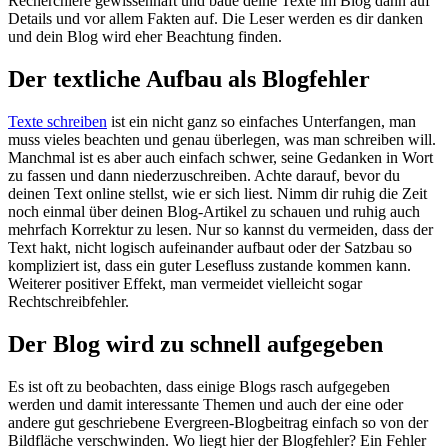
Recherchiere gewissenhaft und baue deine Texte im Blog dann auf
Details und vor allem Fakten auf. Die Leser werden es dir danken
und dein Blog wird eher Beachtung finden.
Der textliche Aufbau als Blogfehler
Texte schreiben
ist ein nicht ganz so einfaches Unterfangen, man
muss vieles beachten und genau überlegen, was man schreiben will.
Manchmal ist es aber auch einfach schwer, seine Gedanken in Wort
zu fassen und dann niederzuschreiben. Achte darauf, bevor du
deinen Text online stellst, wie er sich liest. Nimm dir ruhig die Zeit
noch einmal über deinen Blog-Artikel zu schauen und ruhig auch
mehrfach Korrektur zu lesen. Nur so kannst du vermeiden, dass der
Text hakt, nicht logisch aufeinander aufbaut oder der Satzbau so
kompliziert ist, dass ein guter Lesefluss zustande kommen kann.
Weiterer positiver Effekt, man vermeidet vielleicht sogar
Rechtschreibfehler.
Der Blog wird zu schnell aufgegeben
Es ist oft zu beobachten, dass einige Blogs rasch aufgegeben
werden und damit interessante Themen und auch der eine oder
andere gut geschriebene Evergreen-Blogbeitrag einfach so von der
Bildfläche verschwinden. Wo liegt hier der Blogfehler? Ein Fehler