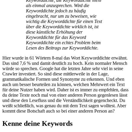
Keyworddichte, die Keyworddichte mehr
als einmal anzusprechen. Wird die
Keyworddichte jedoch zu häufig
eingebracht, nur um zu beweisen, wie
wichtig die Keyworddichte für einen Text
über die Keyworddichte wirklich ist, ist
diese künstliche Erhöhung der
Keyworddichte für das Keyword
Keyworddichte ein echtes Problem beim
Lesen des Beitrags zur Keyworddichte.
Hier wurde in 61 Wörtern 8-mal das Wort Keyworddichte erwähnt.
Das sind 7,6 % und damit deutlich zu hoch. Kein normaler Mensch
würde so sprechen. Google hat die letzten Jahre sehr viel in seine
Crawler investiert. So sind diese mittlerweile in der Lage,
grammatikalische Formen und Synonyme zu erkennen. Und eben
auch um besser beurteilen zu können, welchen Mehrwert ein Text
für deine Nutzer haben wird. Daher ist es immer zu empfehlen, dass
du deine Texte noch mal von einer anderen Person gegenlesen lässt
und diese den Lesefluss und die Verständlichkeit gegencheckt. Du
weißt schließlich, was genau du mit dem Text sagen wolltest. Aber
kommt diese Botschaft auch so bei einer anderen Person an?
Kenne deine Keywords