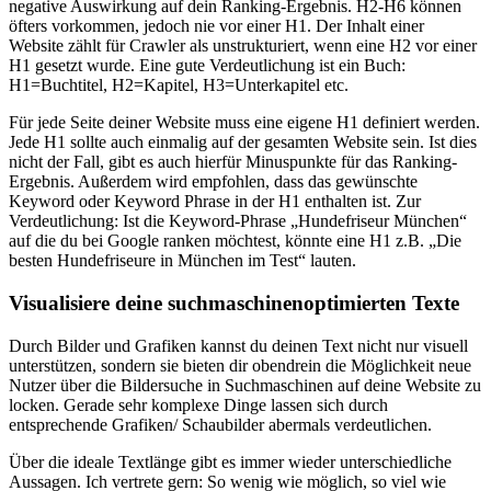
negative Auswirkung auf dein Ranking-Ergebnis. H2-H6 können
öfters vorkommen, jedoch nie vor einer H1. Der Inhalt einer
Website zählt für Crawler als unstrukturiert, wenn eine H2 vor einer
H1 gesetzt wurde. Eine gute Verdeutlichung ist ein Buch:
H1=Buchtitel, H2=Kapitel, H3=Unterkapitel etc.
Für jede Seite deiner Website muss eine eigene H1 definiert werden.
Jede H1 sollte auch einmalig auf der gesamten Website sein. Ist dies
nicht der Fall, gibt es auch hierfür Minuspunkte für das Ranking-
Ergebnis. Außerdem wird empfohlen, dass das gewünschte
Keyword oder Keyword Phrase in der H1 enthalten ist. Zur
Verdeutlichung: Ist die Keyword-Phrase „Hundefriseur München“
auf die du bei Google ranken möchtest, könnte eine H1 z.B. „Die
besten Hundefriseure in München im Test“ lauten.
Visualisiere deine suchmaschinenoptimierten Texte
Durch Bilder und Grafiken kannst du deinen Text nicht nur visuell
unterstützen, sondern sie bieten dir obendrein die Möglichkeit neue
Nutzer über die Bildersuche in Suchmaschinen auf deine Website zu
locken. Gerade sehr komplexe Dinge lassen sich durch
entsprechende Grafiken/ Schaubilder abermals verdeutlichen.
Über die ideale Textlänge gibt es immer wieder unterschiedliche
Aussagen. Ich vertrete gern: So wenig wie möglich, so viel wie